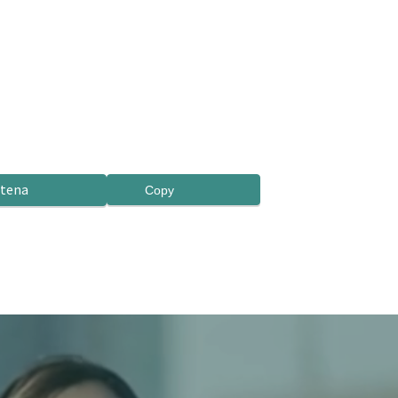
tena
Copy