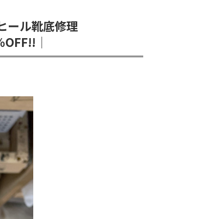
ヒール靴底修理
FF!!│