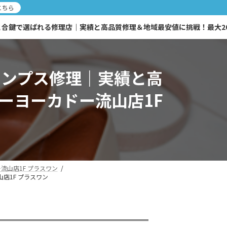
こちら
鍵で選ばれる修理店｜実績と高品質修理＆地域最安値に挑戦！最大20％O
パンプス修理｜実績と高
トーヨーカドー流山店1F
流山店1F プラスワン
店1F プラスワン