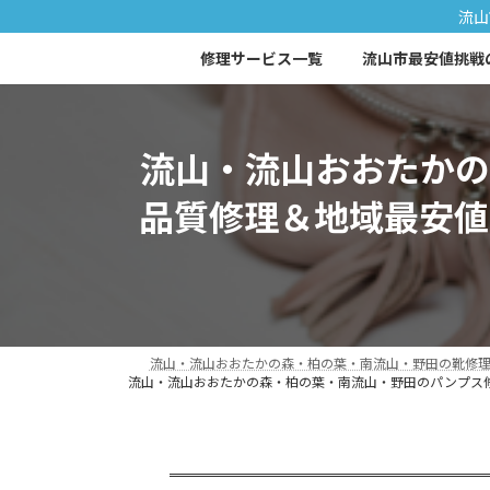
コ
ナ
流山
ン
ビ
修理サービス一覧
流山市最安値挑戦
テ
ゲ
ン
ー
ツ
シ
へ
ョ
流山・流山おおたかの
ス
ン
キ
に
品質修理＆地域最安値に
ッ
移
プ
動
流山・流山おおたかの森・柏の葉・南流山・野田の靴修理・
流山・流山おおたかの森・柏の葉・南流山・野田のパンプス修理