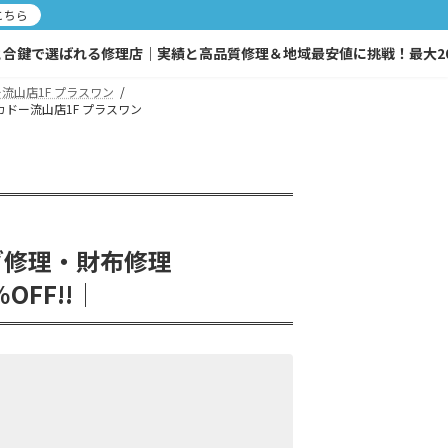
こちら
鍵で選ばれる修理店｜実績と高品質修理＆地域最安値に挑戦！最大20％O
流山店1F プラスワン
ドー流山店1F プラスワン
グ修理・財布修理
FF!!│