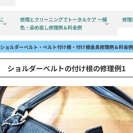
バッグファスナー交換修理例 →
お財布ファスナー交換修理例 →
ファスナー・チャック引手スラス修理
に
修理とクリーニングでトータルケア ～補
修理
例 →
色・染め直し修理例＆料金例
→
シン
専用クリーニング工場＆専用洗剤→
バッグクリーニング＋染め直し例 →
ショルダーベルト・ベルト付け根
・
付け根金具
修理例＆料金例
れ修理
ていま
お財布クリーニング＋汚れ補修・補色
例 →
ショルダーベルトの付け根の修理例1