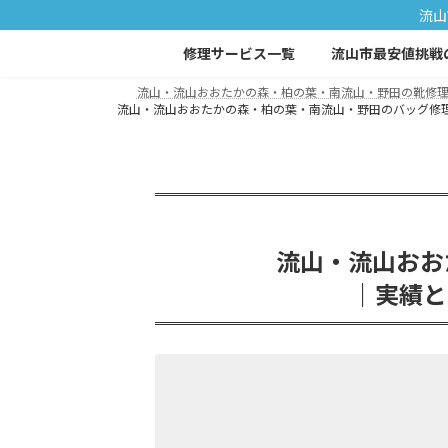
コ
ナ
流山
ン
ビ
修理サービス一覧
流山市最安値挑戦
テ
ゲ
ン
ー
流山・流山おおたかの森・柏の葉・南流山・野田の靴修理・
ツ
シ
流山・流山おおたかの森・柏の葉・南流山・野田のバッグ修理・
へ
ョ
ス
ン
キ
に
ッ
移
プ
動
流山・流山おお
｜実績と