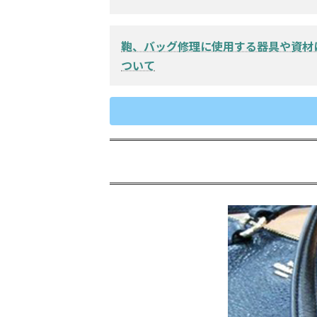
ベルト付け根千切れ修理例1 →
ベルト付け根千切れ修理例2 →
鞄、バッグ修理に使用する器具や資材
ベルト付け根千切れ修理例3 →
ついて
ベルト付け根千切れ修理例4 →
マグネットフォック交換修理例
カバン修理に欠かせない八方ミ
付け根金具交換修理例 →
とは →
リュックショルダーベルト千切
資材を厳選してバッグを修理し
例 →
す →