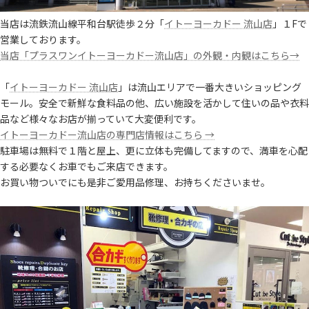
当店は流鉄流山線平和台駅徒歩２分「
イトーヨーカドー 流山店
」１Fで
営業しております。
当店「プラスワンイトーヨーカドー流山店」の外観・内観はこちら→
「
イトーヨーカドー 流山店
」は流山エリアで一番大きいショッピング
モール。安全で新鮮な食料品の他、広い施設を活かして住いの品や衣料
品など様々なお店が揃っていて大変便利です。
イトーヨーカドー流山店の専門店情報はこちら →
駐車場は無料で１階と屋上、更に立体も完備してますので、満車を心配
する必要なくお車でもご来店できます。
お買い物ついでにも是非ご愛用品修理、お持ちくださいませ。